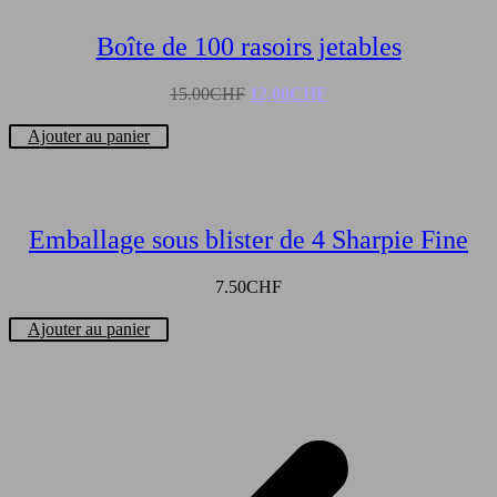
Boîte de 100 rasoirs jetables
Le
Le
15.00
CHF
12.00
CHF
prix
prix
initial
actuel
Ajouter au panier
était :
est :
15.00CHF.
12.00CHF.
Emballage sous blister de 4 Sharpie Fine
7.50
CHF
Ajouter au panier