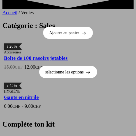
Accueil
/ Ventes
Catégorie : Sales
Ajouter au panier
Ajouter au panier
↓ 20%
Accessoires
Boîte de 100 rasoirs jetables
Le
Le
15.00
12.00
CHF
CHF
prix
prix
sélectionne les options
initial
actuel
sélectionne les options
était :
est :
↓ 45%
15.00CHF.
12.00CHF.
HYGIÈNE
Gants en nitrile
6.00
-
9.00
CHF
CHF
Complète ton kit