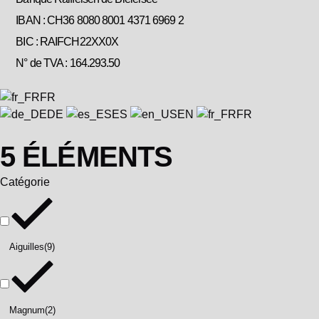
IBAN : CH36 8080 8001 4371 6969 2
BIC : RAIFCH22XX0X
N° de TVA : 164.293.50
FR
DE
ES
EN
FR
5 ÉLÉMENTS
Catégorie
Aiguilles
(9)
Magnum
(2)