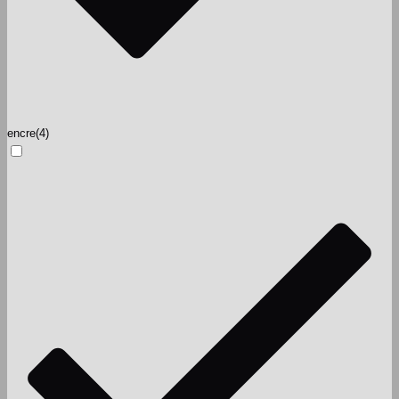
encre
(4)