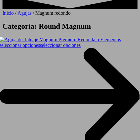
Inicio
/
Agujas
/ Magnum redondo
Categoría: Round Magnum
seleccionar opciones
seleccionar opciones