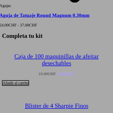
Agujas
Aguja de Tatuaje Round Magnum 0.30mm
24.00
CHF
-
37.00
CHF
Completa tu kit
Caja de 100 maquinillas de afeitar
desechables
El
El
15.00
CHF
12.00
CHF
precio
precio
original
actual
Añadir al carrito
era:
es:
15.00CHF.
12.00CHF.
Blister de 4 Sharpie Finos