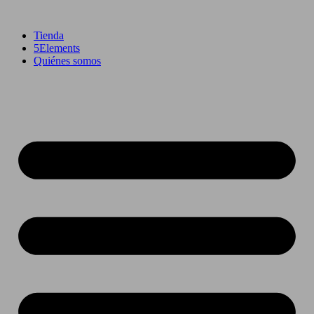
Ir
al
Tienda
contenido
5Elements
Quiénes somos